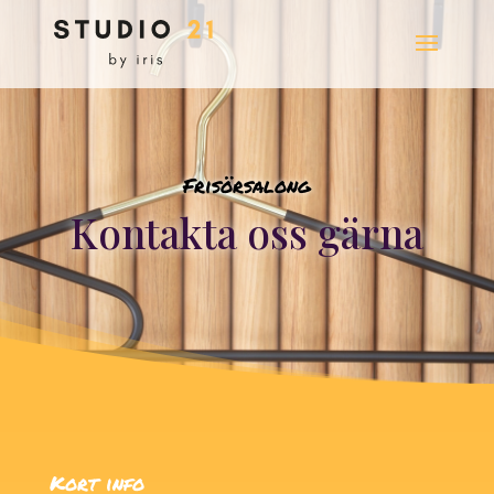
Frisörsalong
Kontakta oss gärna
Kort info